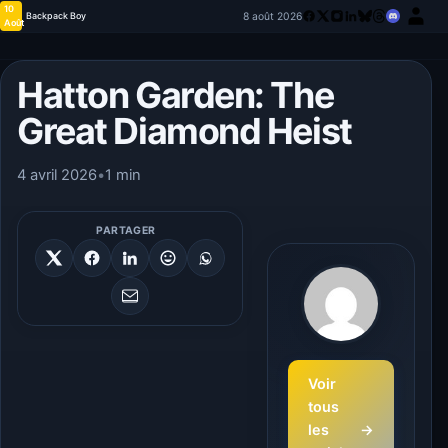
10
8 août 2026
Backpack Boy
Août
Hatton Garden: The
Great Diamond Heist
4 avril 2026
•
1 min
PARTAGER
Voir
tous
les
→