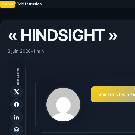
Vivid Intrusion
7 Août
« HINDSIGHT »
3 juin 2026
•
1 min
PARTAGER
Voir tous les art