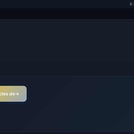
6 
icles de
→