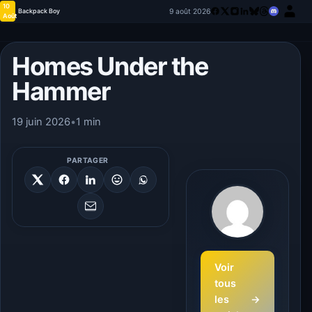
10
9 août 2026
Backpack Boy
Août
Homes Under the
Hammer
19 juin 2026
•
1 min
PARTAGER
Voir
tous
les
→