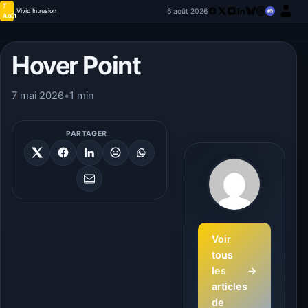
7
6 août 2026
Vivid Intrusion
Août
Hover Point
7 mai 2026
•
1 min
PARTAGER
Voir
tous
les
→
articles
de