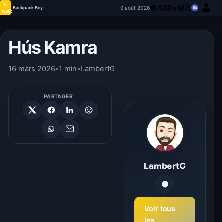
10
9 août 2026
Backpack Boy
Août
Hús Kamra
16 mars 2026
•
1 min
•
LambertG
PARTAGER
LambertG
Voir tous
les