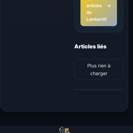
articles
→
de
LambertG
Articles liés
Plus rien à
charger