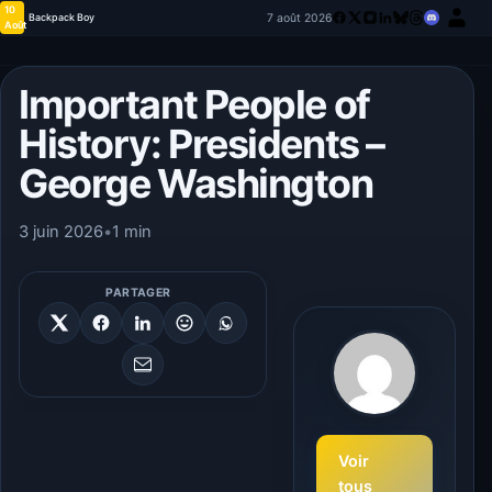
10
7 août 2026
Backpack Boy
Août
Important People of
History: Presidents –
George Washington
3 juin 2026
•
1 min
PARTAGER
Voir
tous