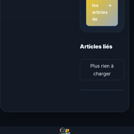
les
→
articles
de
Articles liés
Plus rien à
charger