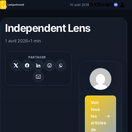
11
10 août 2026
Ledgerbound
Août
Independent Lens
1 avril 2026
•
1 min
PARTAGER
Voir
tous
les
→
articles
de