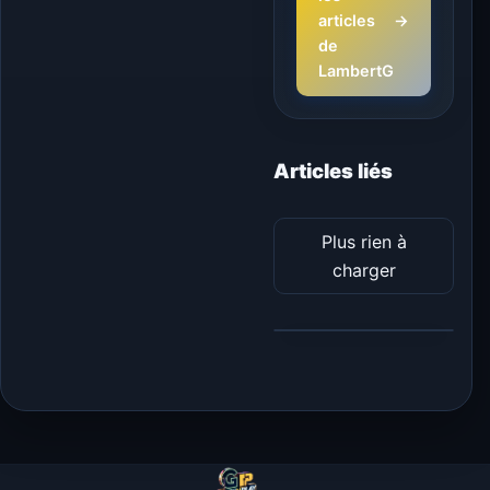
articles
→
de
LambertG
Articles liés
Plus rien à
charger