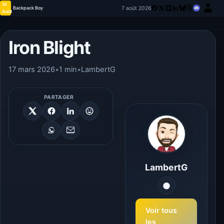
10
7 août 2026
Backpack Boy
Août
Iron Blight
17 mars 2026
•
1 min
•
LambertG
PARTAGER
LambertG
Voir tous
les