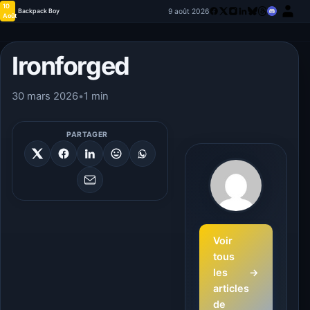
10
9 août 2026
Backpack Boy
Août
Ironforged
30 mars 2026
•
1 min
PARTAGER
Voir
tous
les
→
articles
de