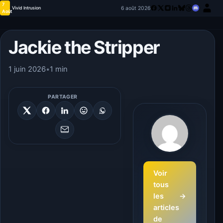
7
6 août 2026
Vivid Intrusion
Août
Jackie the Stripper
1 juin 2026
•
1 min
PARTAGER
Voir
tous
les
→
articles
de