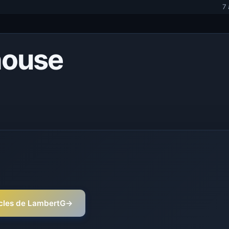
7
house
ticles de LambertG
→