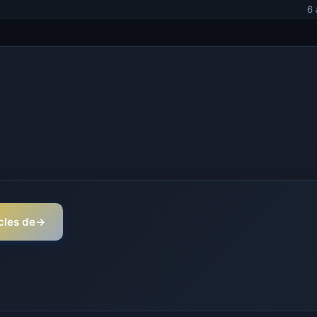
6 
icles de
→