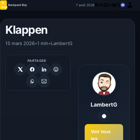
10
7 août 2026
Backpack Boy
Août
Klappen
15 mars 2026
•
1 min
•
LambertG
PARTAGER
LambertG
Voir tous
les