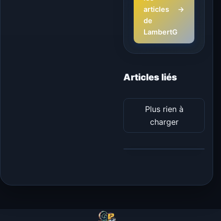
articles
→
de
LambertG
Articles liés
Plus rien à
charger