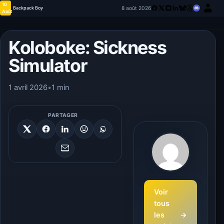
10
8 août 2026
Backpack Boy
Août
Koloboke: Sickness
Simulator
1 avril 2026
•
1 min
PARTAGER
Voir
tous
les
→