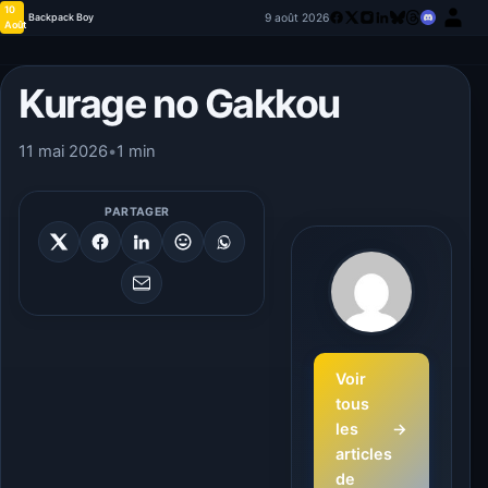
10
9 août 2026
Backpack Boy
Août
Kurage no Gakkou
11 mai 2026
•
1 min
PARTAGER
Voir
tous
les
→
articles
de