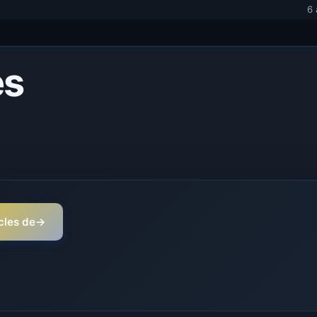
6 
es
icles de
→