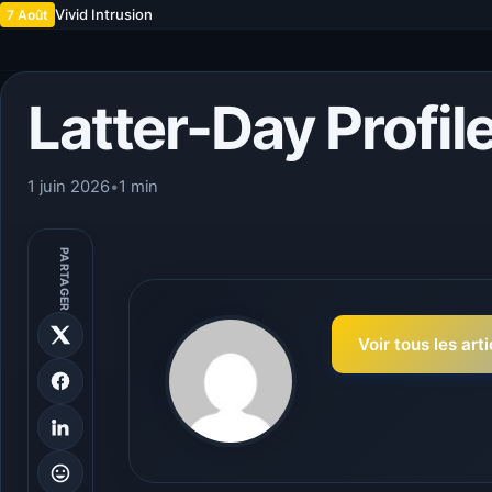
Vivid Intrusion
7 Août
Latter-Day Profil
1 juin 2026
•
1 min
PARTAGER
Voir tous les art