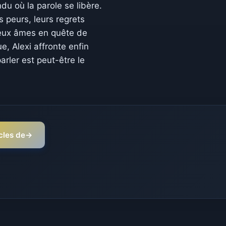
u où la parole se libère.
s peurs, leurs regrets
 deux âmes en quête de
e, Alexi affronte enfin
rler est peut-être le
icles de
→