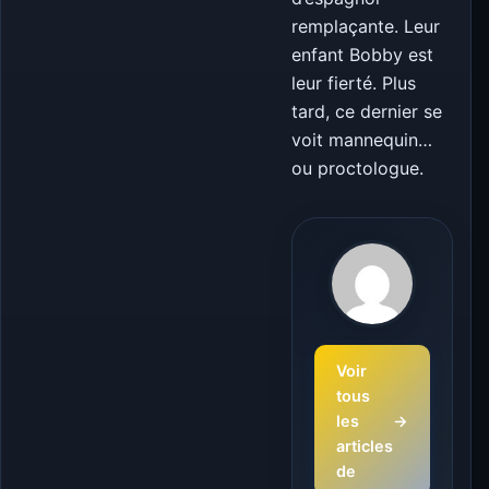
remplaçante. Leur
enfant Bobby est
leur fierté. Plus
tard, ce dernier se
voit mannequin…
ou proctologue.
Voir
tous
les
→
articles
de