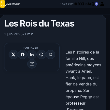
7
6 août 2026
Vivid Intrusion
Août
Les Rois du Texas
1 juin 2026
•
1 min
PARTAGER
Les histoires de la
famille Hill, des
américains moyens
vivant à Arlen.
Hank, le papa, est
fier de vendre du
propane. Son
épouse Peggy est
professeur
d’espagnol