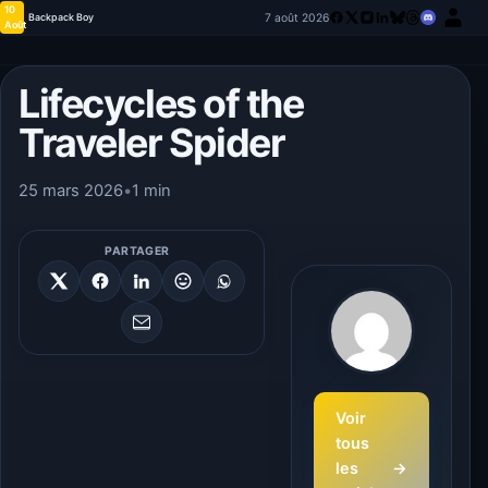
10
7 août 2026
Backpack Boy
Août
Lifecycles of the
Traveler Spider
25 mars 2026
•
1 min
PARTAGER
Voir
tous
les
→