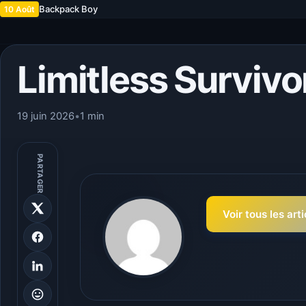
Backpack Boy
10 Août
Limitless Survivo
19 juin 2026
•
1 min
PARTAGER
Voir tous les art