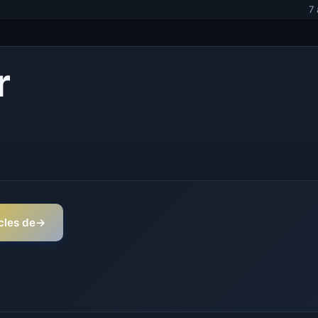
7
r
icles de
→