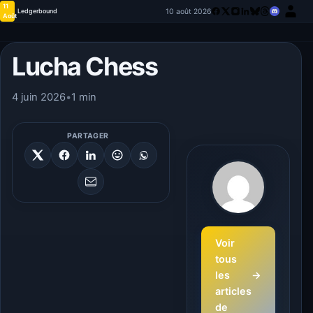
11
10 août 2026
Ledgerbound
Août
Lucha Chess
4 juin 2026
•
1 min
PARTAGER
Voir
tous
les
→
articles
de