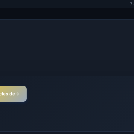
7
icles de
→