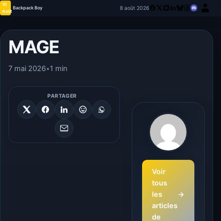
10
8 août 2026
Backpack Boy
Août
MAGE
7 mai 2026
•
1 min
PARTAGER
Voir
tous
les
→
articles
de