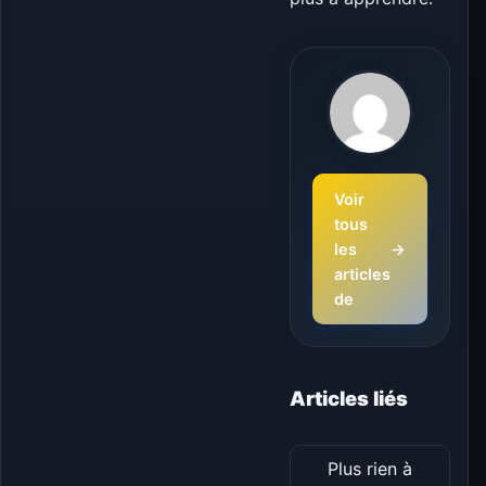
Voir
tous
les
→
articles
de
Articles liés
Plus rien à