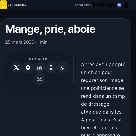
10
9 août 2026
Backpack Boy
Août
Mange, prie, aboie
25 mars 2026
•
1 min
PARTAGER
Après avoir adopté
un chien pour
redorer son image,
une politicienne se
rend dans un camp
de dressage
atypique dans les
Alpes… mais c’est
bien elle qui a le
plus à apprendre.