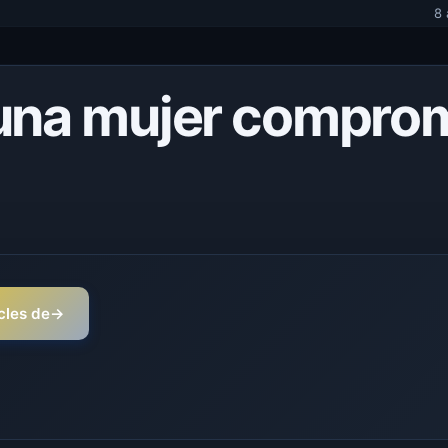
8 
 una mujer compro
icles de
→