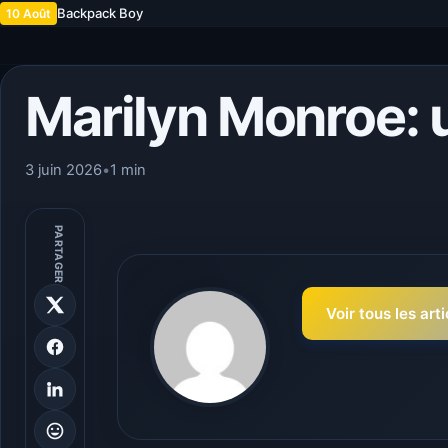
Backpack Boy
10 Août
Marilyn Monroe:
3 juin 2026
•
1 min
PARTAGER
Voir tous les art