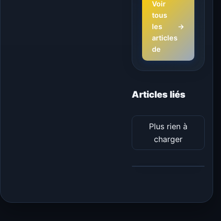
Voir
tous
les
→
articles
de
Articles liés
Plus rien à
charger