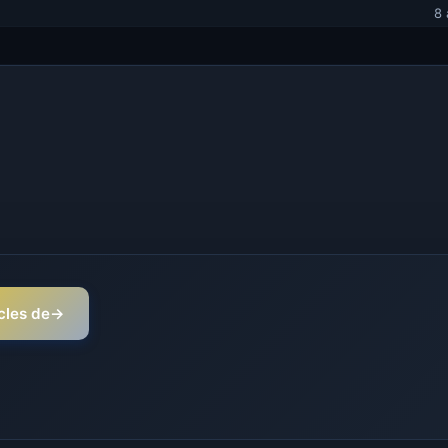
8 
icles de
→