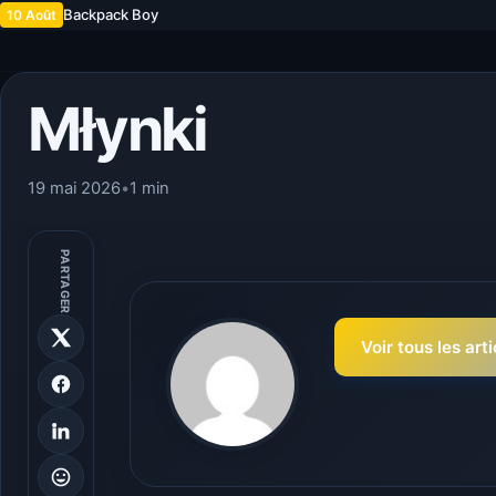
Backpack Boy
10 Août
Młynki
19 mai 2026
•
1 min
PARTAGER
Voir tous les art