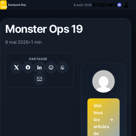
10
8 août 2026
Backpack Boy
Août
Monster Ops 19
8 mai 2026
•
1 min
PARTAGER
Voir
tous
les
→
articles
de