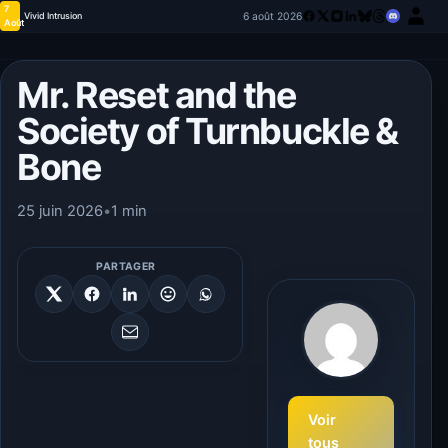
7
6 août 2026
Vivid Intrusion
Août
Mr. Reset and the
Society of Turnbuckle &
Bone
25 juin 2026
•
1 min
PARTAGER
Voir
tous