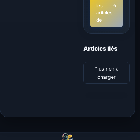
les
→
articles
de
Articles liés
Plus rien à
charger