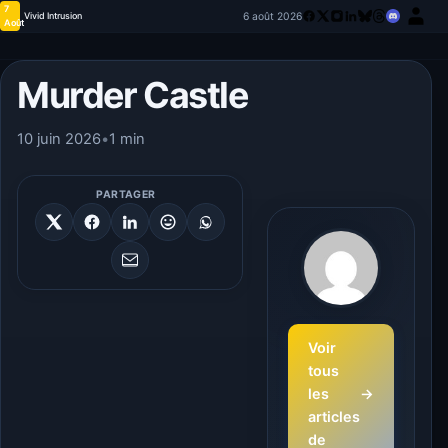
7
6 août 2026
Vivid Intrusion
Août
Murder Castle
10 juin 2026
•
1 min
PARTAGER
Voir
tous
les
→
articles
de