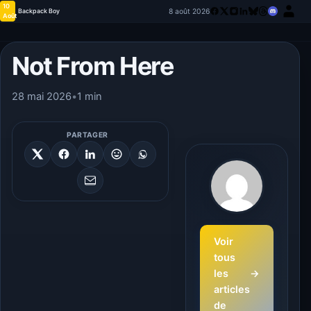
10
8 août 2026
Backpack Boy
Août
Not From Here
28 mai 2026
•
1 min
PARTAGER
Voir
tous
les
→
articles
de