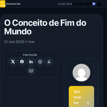
10
9 août 2026
Backpack Boy
Août
O Conceito de Fim do
Mundo
21 mai 2026
•
1 min
PARTAGER
Voir
tous
les
→