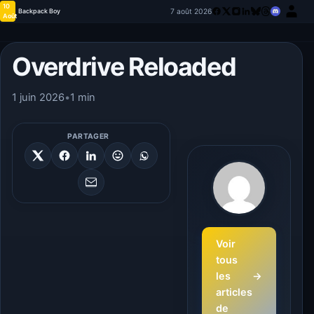
10
7 août 2026
Backpack Boy
Août
Overdrive Reloaded
1 juin 2026
•
1 min
PARTAGER
Voir
tous
les
→
articles
de