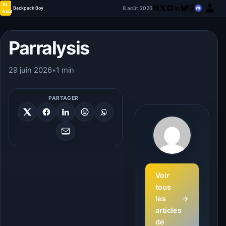
10
8 août 2026
Backpack Boy
Août
Parralysis
29 juin 2026
•
1 min
PARTAGER
Voir
tous
les
→
articles
de