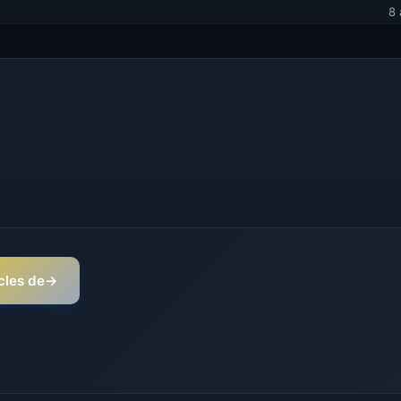
8 
icles de
→