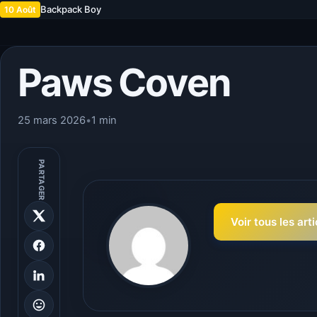
Backpack Boy
10 Août
Paws Coven
25 mars 2026
•
1 min
PARTAGER
Voir tous les art