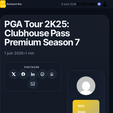
10
9 août 2026
Backpack Boy
Août
PGA Tour 2K25:
Clubhouse Pass
Premium Season 7
1 juin 2026
•
1 min
PARTAGER
Voir
tous