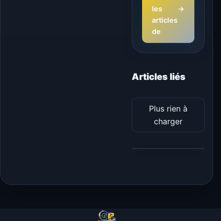
les
→
articles
de
Articles liés
Plus rien à
charger