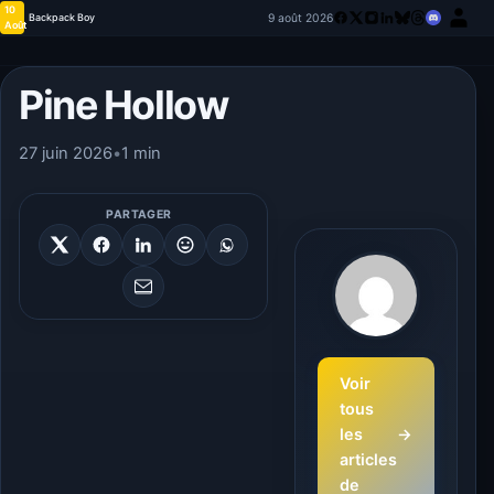
10
9 août 2026
Backpack Boy
Août
Pine Hollow
27 juin 2026
•
1 min
PARTAGER
Voir
tous
les
→
articles
de