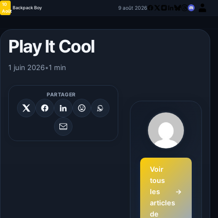
10
9 août 2026
Backpack Boy
Août
Play It Cool
1 juin 2026
•
1 min
PARTAGER
Voir
tous
les
→
articles
de