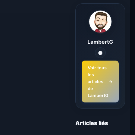
LambertG
Voir tous
les
articles
→
de
LambertG
Articles liés