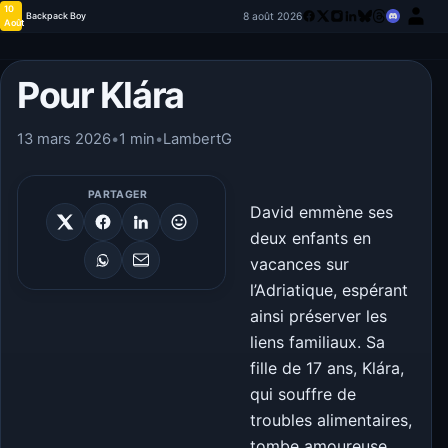
10
8 août 2026
Backpack Boy
Août
Pour Klára
13 mars 2026
•
1 min
•
LambertG
PARTAGER
David emmène ses
deux enfants en
vacances sur
l’Adriatique, espérant
ainsi préserver les
liens familiaux. Sa
fille de 17 ans, Klára,
qui souffre de
troubles alimentaires,
tombe amoureuse