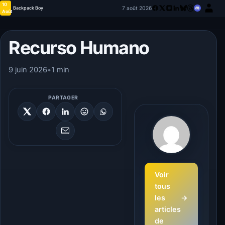
10
7 août 2026
Backpack Boy
Août
Recurso Humano
9 juin 2026
•
1 min
PARTAGER
Voir
tous
les
→
articles
de