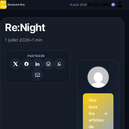
10
8 août 2026
Backpack Boy
Août
Re:Night
1 juillet 2026
•
1 min
PARTAGER
Voir
tous
les
→
articles
de