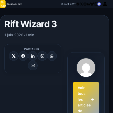
10
8 août 2026
Backpack Boy
Août
Rift Wizard 3
1 juin 2026
•
1 min
PARTAGER
Voir
tous
les
→
articles
de