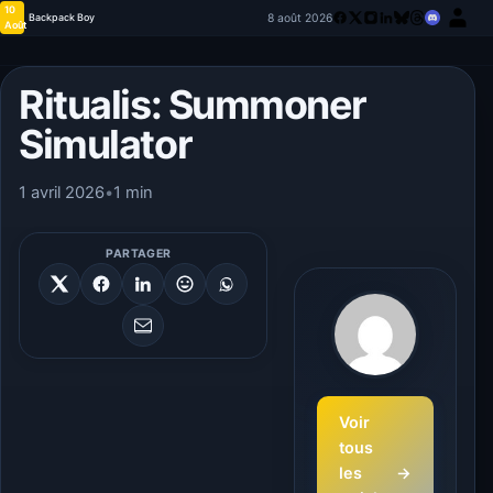
10
8 août 2026
Backpack Boy
Août
Ritualis: Summoner
Simulator
1 avril 2026
•
1 min
PARTAGER
Voir
tous
les
→