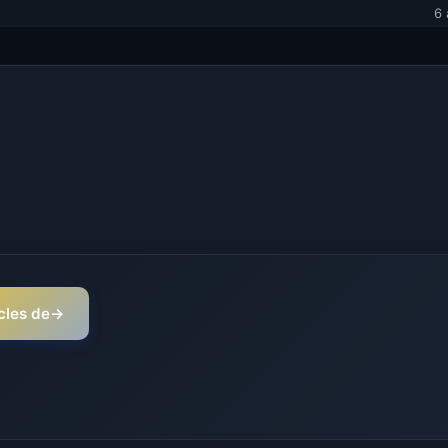
6 
icles de
→