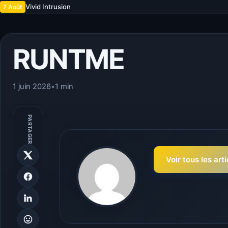
Vivid Intrusion
7 Août
RUNTME
1 juin 2026
•
1 min
PARTAGER
Voir tous les art