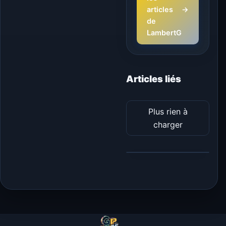
articles
→
de
LambertG
Articles liés
Plus rien à
charger