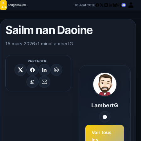
11
10 août 2026
Ledgerbound
Août
Sailm nan Daoine
15 mars 2026
•
1 min
•
LambertG
PARTAGER
LambertG
Voir tous
les