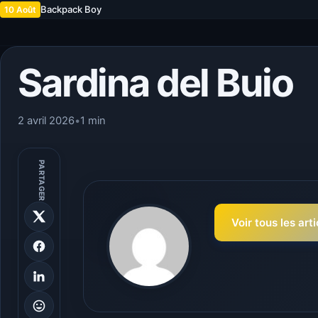
Backpack Boy
10 Août
Sardina del Buio
2 avril 2026
•
1 min
PARTAGER
Voir tous les art