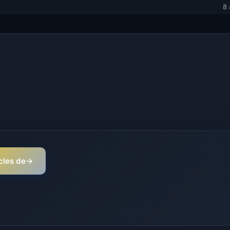
8 
icles de
→