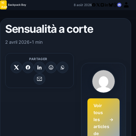
10
8 août 2026
Backpack Boy
Août
Sensualità a corte
2 avril 2026
•
1 min
PARTAGER
Voir
tous
les
→
articles
de