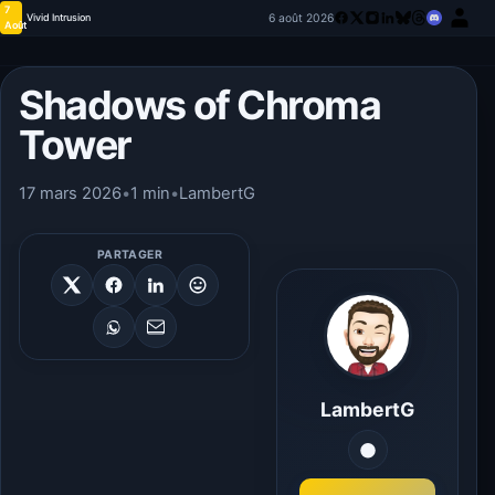
7
6 août 2026
Vivid Intrusion
Août
Shadows of Chroma
Tower
17 mars 2026
•
1 min
•
LambertG
PARTAGER
LambertG