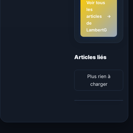
Voir tous
les
articles
→
de
LambertG
Articles liés
Plus rien à
charger