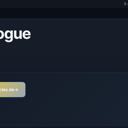
9 
logue
icles de
→