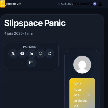
10
9 août 2026
Backpack Boy
Août
Slipspace Panic
4 juin 2026
•
1 min
PARTAGER
Voir
tous
les
→
articles
de